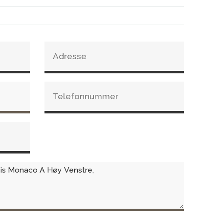
t brannmur
entiler i sokkelen for et rent uttrykk
nnende
ing for renere glass
for frisklufttilførsel
 for PowerStone for ekstra varmelagring