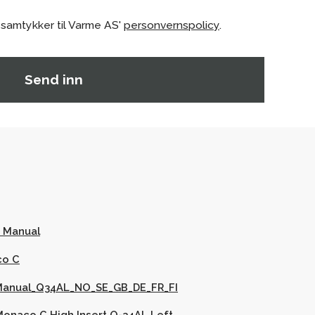
 samtykker til Varme AS'
personvernspolicy
.
 Manual
co C
r Manual_Q34AL_NO_SE_GB_DE_FR_FI
onaco C High Insert Q-34AL Left