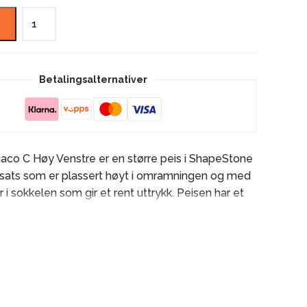
Nordpeis
Monaco
A
Høy
Betalingsalternativer
Venstre
antall
co C Høy Venstre er en større peis i ShapeStone
sats som er plassert høyt i omramningen og med
er i sokkelen som gir et rent uttrykk. Peisen har et
nsyn til flammene med sin flotte vinkelinnsats.
 som tilbehør. Nordpeis Monaco finnes i flere
 innsatsen plasseres høyt eller lavt i omramningen,
s eller innsats med glass på tre sider, vednisje og
front- og sidebenker.
il flammene fra to sider