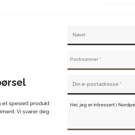
Integrer
Skjulte v
Rentbre
Luftspyl
Mulighet 
Mulighet
pørsel
 et spesielt produkt
timent. Vi svarer deg