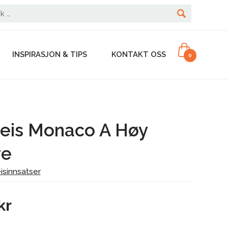
INSPIRASJON & TIPS
KONTAKT OSS
0
eis Monaco A Høy
re
isinnsatser
kr