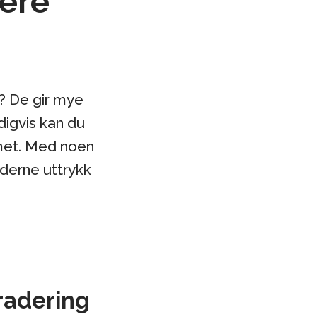
vere
8? De gir mye
digvis kan du
mmet. Med noen
derne uttrykk
radering