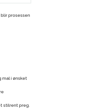
 blir prosessen
g mal i ønsket
re
 stilrent preg.