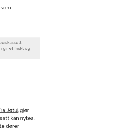
g som
eiskassett.
gir et friskt og
ra Jøtul
gjør
satt kan nytes.
te dører