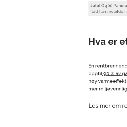
Jøtul C 400 Pano
flott flammebilde i 
Hva er e
En rentbrennend
opptil
90 % av ga
høy varmeeffekt 
mer miljøvennli
Les mer om re