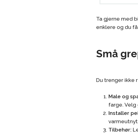
Ta gjerne med bi
enklere og du får 
Små gre
Du trenger ikke 
Male og sp
farge. Velg
Installer pe
varmeutnytt
Tilbehør:
Le