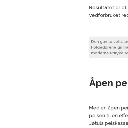
Resultatet er et
vedforbruket re
Den gamle Jøtul-pe
Foldedørene gir mul
moderne uttrykk. Mo
Åpen pei
Med en åpen pei
peisen til en ef
Jøtuls peiskasse