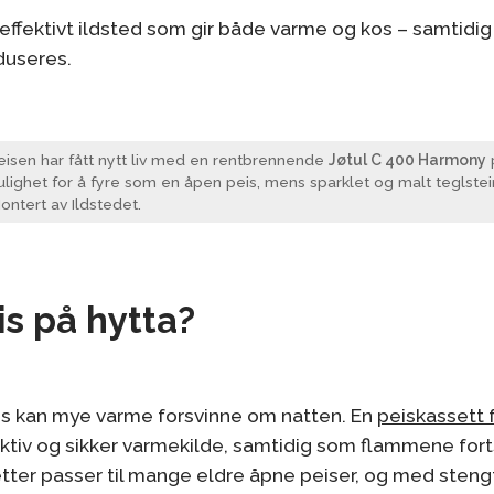
 effektivt ildsted som gir både varme og kos – samtidi
duseres.
isen har fått nytt liv med en rentbrennende
Jøtul C 400 Harmony
p
ighet for å fyre som en åpen peis, mens sparklet og malt teglstein 
ntert av Ildstedet.
s på hytta?
s kan mye varme forsvinne om natten. En
peiskassett f
fektiv og sikker varmekilde, samtidig som flammene fort
tter passer til mange eldre åpne peiser, og med steng