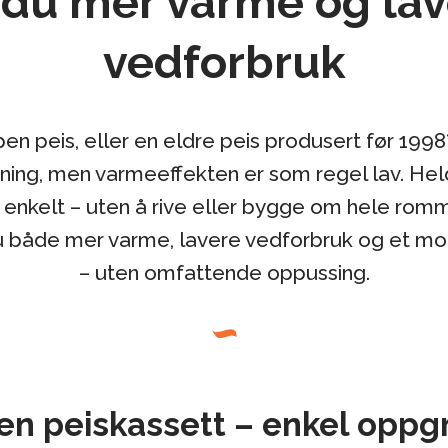
 du mer varme og la
vedforbruk
en peis, eller en eldre peis produsert før 199
ing, men varmeeffekten er som regel lav. Hel
 enkelt – uten å rive eller bygge om hele ro
du både mer varme, lavere vedforbruk og et mo
– uten omfattende oppussing.
 en peiskassett – enkel oppg