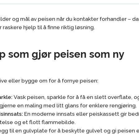
lder og mål av peisen når du kontakter forhandler – da
raskere hjelp til å finne riktig løsning.
p som gjør peisen som ny
rive eller bygge om for å fornye peisen:
arkle:
Vask peisen, sparkle for å få en slett overflate, o
 gjerne en maling med litt glans for enklere rengjøring.
isinnsats:
En moderne innsats eller peiskassett gir bed
else og et flott flammebilde.
gg til en gulvplate for å beskytte gulvet og gi peisen et