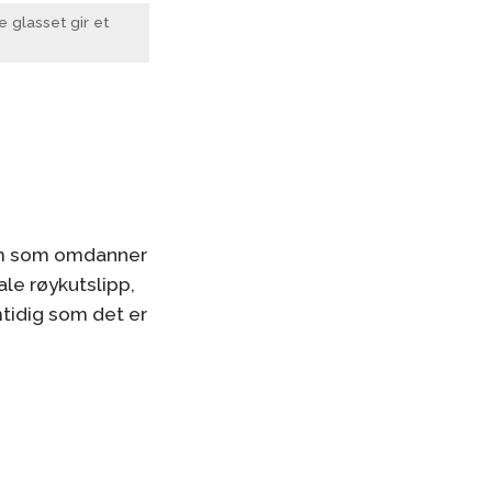
 glasset gir et
tem som omdanner
le røykutslipp,
tidig som det er