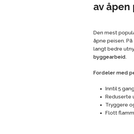
av åpen 
Den mest populæ
åpne peisen. På
langt bedre utn
byggearbeid
.
Fordeler med pe
Inntil 5 ga
Reduserte ut
Tryggere og
Flott flamm