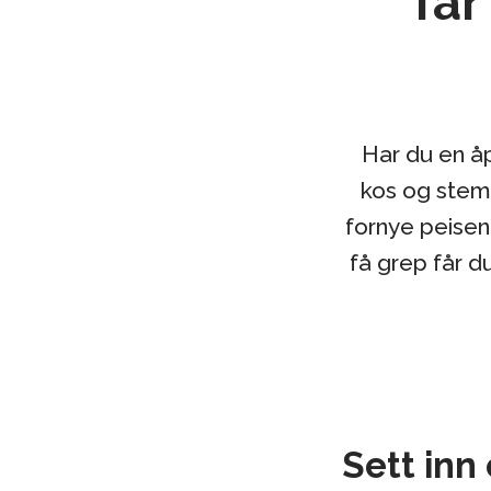
får
Har du en åp
kos og stemn
fornye peisen
få grep får 
Sett inn