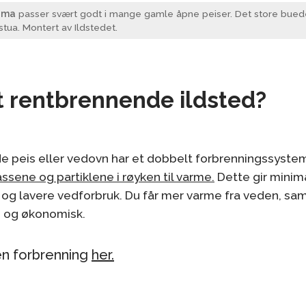
rama
passer svært godt i mange gamle åpne peiser. Det store buede
stua. Montert av Ildstedet.
t rentbrennende ildsted?
e peis eller vedovn har et dobbelt forbrenningssys
ssene og partiklene i røyken til varme.
Dette gir minima
og lavere vedforbruk. Du får mer varme fra veden, sam
g og økonomisk.
n forbrenning
her.