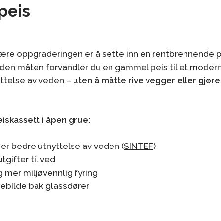
peis
re oppgraderingen er å sette inn en rentbrennende p
 den måten forvandler du en gammel peis til et moder
yttelse av veden –
uten å måtte rive vegger eller gjøre
iskassett i åpen grue:
nger bedre utnyttelse av veden (
SINTEF
)
gifter til ved
 mer miljøvennlig fyring
ebilde bak glassdører