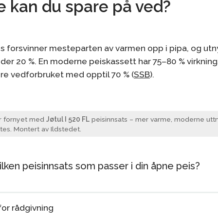
 kan du spare på ved?
s forsvinner mesteparten av varmen opp i pipa, og utn
der 20 %. En moderne peiskassett har 75–80 % virkning
re vedforbruket med opptil 70 % (
SSB
).
r fornyet med
Jøtul I 520 FL
peisinnsats – mer varme, moderne utt
tes. Montert av Ildstedet.
ilken peisinnsats som passer i din åpne peis?
for rådgivning