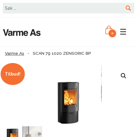
☰
0
Varme As
-
SCAN 79 1020 ZENSORIC BP
Tilbud!