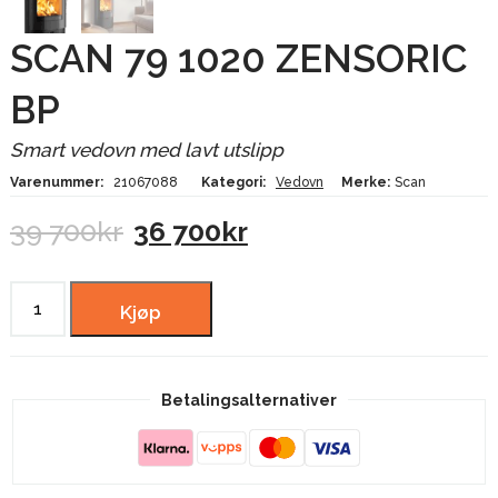
SCAN 79 1020 ZENSORIC
BP
Smart vedovn med lavt utslipp
Varenummer:
21067088
Kategori:
Vedovn
Merke:
Scan
Opprinnelig
Nåværende
39 700
kr
36 700
kr
pris
pris
var:
er:
39
36
SCAN
700kr.
700kr.
Kjøp
79
1020
ZENSORIC
Betalingsalternativer
BP
antall