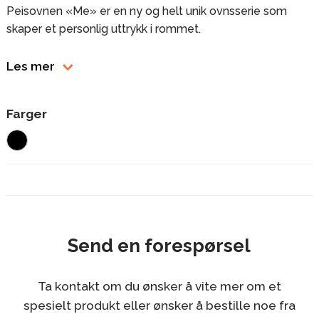
Peisovnen «Me» er en ny og helt unik ovnsserie som
skaper et personlig uttrykk i rommet.
Me Wall er vår første vegghengte peisovn. Velg Me Wall
Les mer
med eller uten sideglass. Sideglasset gjør flammene
synlig fra flere vinkler.
Farger
Integrert brannmursplate
Rentbrennende
Luftspyling for renere glass
Mulighet for frisklufttilførsel
Konveksjonsovn
Send en forespørsel
Ta kontakt om du ønsker å vite mer om et
spesielt produkt eller ønsker å bestille noe fra