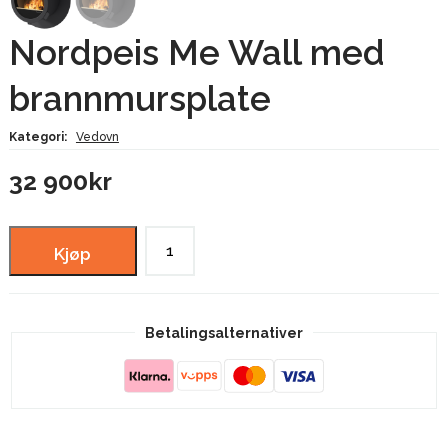
Nordpeis Me Wall med
brannmursplate
Kategori:
Vedovn
32 900
kr
Nordpeis
Kjøp
Me
Wall
med
Betalingsalternativer
brannmursplate
antall