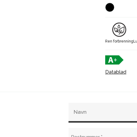
når man tren
Ren forbren
Dør foran o
En luftventi
Ren forbrenning
L
Datablad