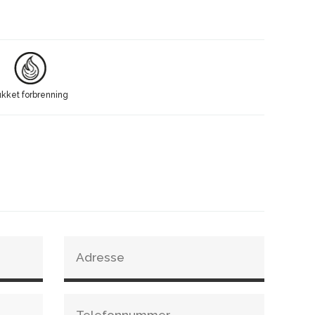
ger mye varme.
ning med luftspyling som holder glasset rent
g på venstre side for ilegg av ved
l gjør den enkel å bruke
ukket forbrenning