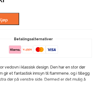
Kjøp
Betalingsalternativer
or vedovn i klassisk design. Den har en stor dør
gir et fantastisk innsyn til flammene, og i tillegg
stra dør på venstre side. Dermed er det mulig å
 forfra og på siden. Den har kun en luftventil som
l å bruke. Ovnen har ekstern askeløsning som gjør
tømme aske, og en praktisk askeleppe som
er opp glør eller aske. Dette er et godt alternativ