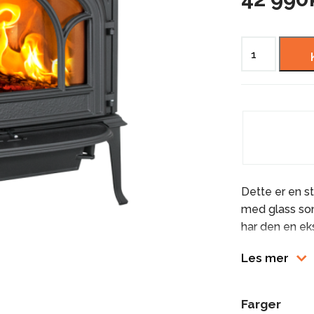
JØTUL
F
500
ECO
antall
Dette er en st
med glass som 
har den en ek
fylle ved både
Les mer
gjør den enke
det enkelt å 
effektivt fang
Farger