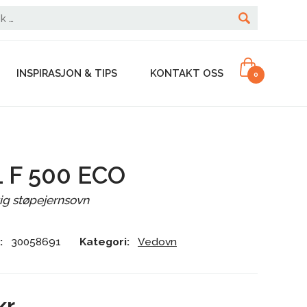
INSPIRASJON & TIPS
KONTAKT OSS
0
 F 500 ECO
ig støpejernsovn
:
30058691
Kategori:
Vedovn
kr