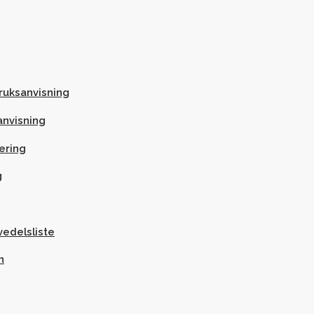
ruksanvisning
anvisning
æring
g
vedelsliste
n