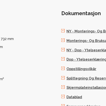
Dokumentasjon
NY - Monterings- Og B
x 732 mm
Monterings- Og Bruks
cm
NY - Dop - Ytelseserkl
Dop - Ytelseserklærin
Oppstillingsvilkår
Splittegning Og Reser
 m²
Skjermplateinstallasjo
Datablad