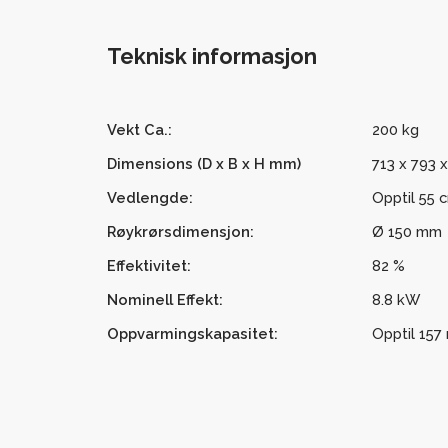
Teknisk informasjon
Vekt Ca.:
200 kg
Dimensions
(D x B x H mm)
713 x 793 
Vedlengde:
Opptil 55 
Røykrørsdimensjon:
Ø 150 mm
Effektivitet:
82 %
Nominell Effekt:
8.8 kW
Oppvarmingskapasitet:
Opptil 157