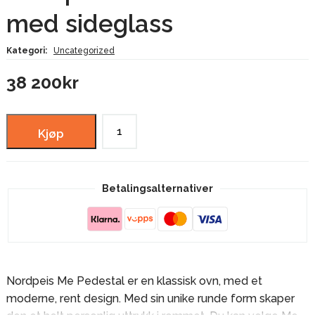
med sideglass
Kategori:
Uncategorized
38 200
kr
Nordpeis
Kjøp
Me
Pedestal
med
Betalingsalternativer
sideglass
antall
Nordpeis Me Pedestal er en klassisk ovn, med et
moderne, rent design. Med sin unike runde form skaper