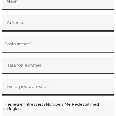
styre intensiteten i bålet.
Frisklufttilførsel
Dette produktet er utstyrt med en
tilkoblingsstuss hvor montøren kan koble til ekstern
luft. I moderne tette hus er det nødvendig med
ekstern luft for å få ildstedet til å brenne optimalt.