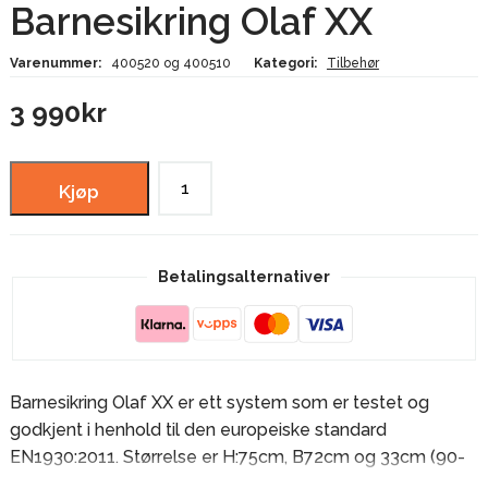
Barnesikring Olaf XX
Varenummer:
400520 og 400510
Kategori:
Tilbehør
3 990
kr
Barnesikring
Kjøp
Olaf
XX
antall
Betalingsalternativer
Barnesikring Olaf XX er ett system som er testet og
godkjent i henhold til den europeiske standard
EN1930:2011. Størrelse er H:75cm, B72cm og 33cm (90-
278cm). Produktet finnes i farge koks og hvit. 1 x dør-