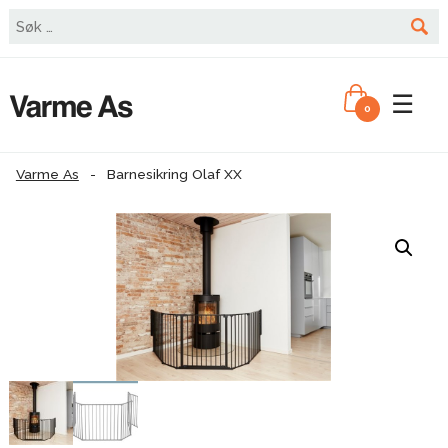
☰
0
Varme As
-
Barnesikring Olaf XX