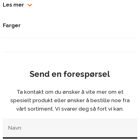
Les mer
seksjon (72 cm) 2 x større seksjoner (72 cm) 2 x mindre
seksjoner (33 cm) Veggfester
Farger
Send en forespørsel
Ta kontakt om du ønsker å vite mer om et
spesielt produkt eller ønsker å bestille noe fra
vårt sortiment. Vi svarer deg så fort vi kan.