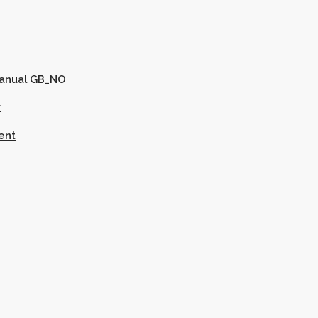
Manual GB_NO
r
ent