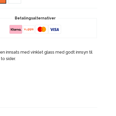
S-
31A
antall
Betalingsalternativer
ten innsats med vinklet glass med godt innsyn til
to sider.
ing for renere glass
nnende
nnkammere har isolasjonsplater i lys thermotte
nes naturlig ren.
for frisklufttilførsel
edlengde
eløsning som tilbehør
e innsatser kan brukes til innmuring