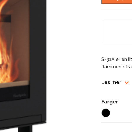
S-31A er en li
flammene fra 
Luftspyl
Les mer
Rentbre
Våre bre
som bren
Farger
Mulighet 
30 cm v
Velg ask
Alle vår