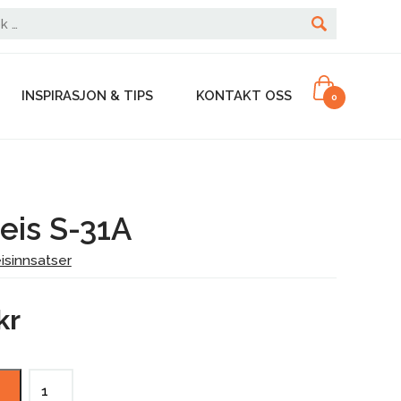
INSPIRASJON & TIPS
KONTAKT OSS
0
eis S-31A
isinnsatser
kr
Nordpeis