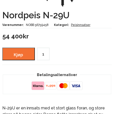
Nordpeis N-29U
Varenummer:
NOBB 56759458
Kategori:
Peisinnsatser
54 400
kr
Nordpeis
Kjøp
N-
29U
antall
Betalingsalternativer
N-29U er en innsats med et stort glass foran, og store