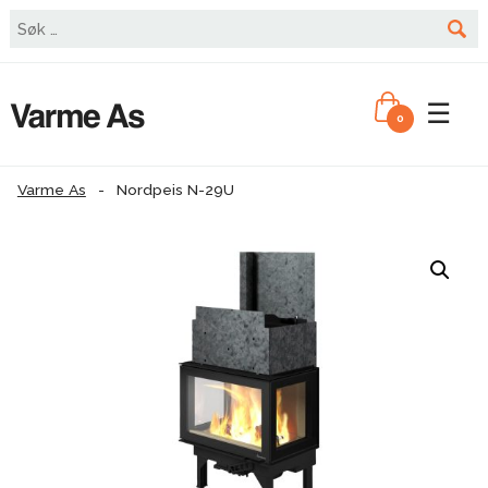
☰
0
Varme As
-
Nordpeis N-29U