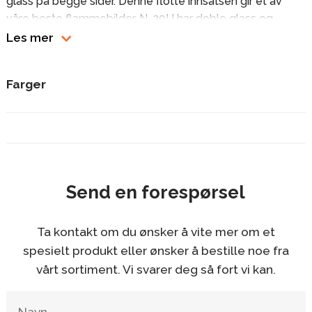
glass på begge sider. Denne flotte innsatsen gir et av
våre beste flammebilder. N-29U har doble glass og
sideglassene er belagt med et unikt, reflekterende
Les mer
materiale. Denne teknologien gir optimal forbrenning, en
innsats det er enklere å bruke, og den holder glassene
Farger
renere.
Send en forespørsel
Ta kontakt om du ønsker å vite mer om et
spesielt produkt eller ønsker å bestille noe fra
vårt sortiment. Vi svarer deg så fort vi kan.