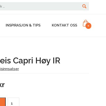
INSPIRASJON & TIPS
KONTAKT OSS
0
is Capri Høy IR
isinnsatser
kr
Nordpeis