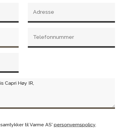
ing for renere glass
 samtykker til Varme AS'
personvernspolicy
.