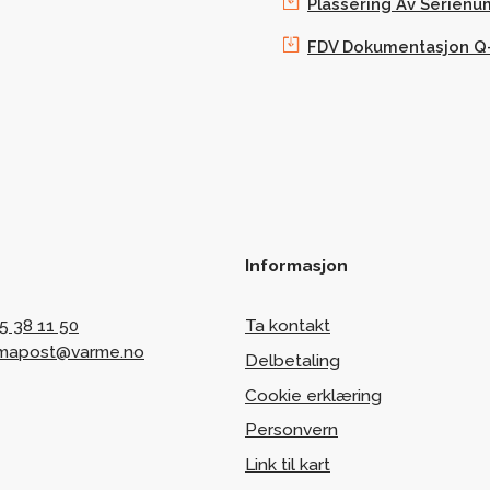
Plassering Av Serien
FDV Dokumentasjon Q
Informasjon
5 38 11 50
Ta kontakt
rmapost@varme.no
Delbetaling
Cookie erklæring
Personvern
Link til kart