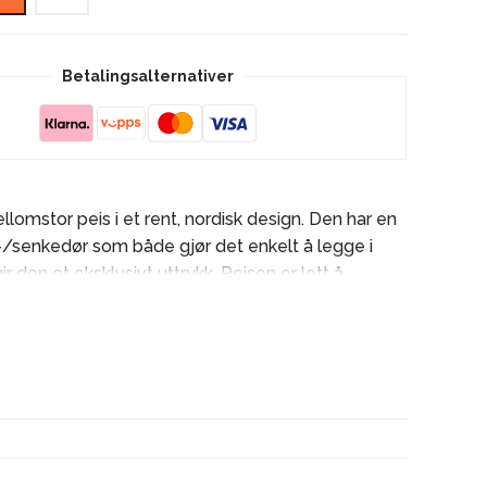
Capri
Høy
IR
Betalingsalternativer
antall
llomstor peis i et rent, nordisk design. Den har en
-/senkedør som både gjør det enkelt å legge i
r den et eksklusivt uttrykk. Peisen er lett å
grunn av den innebygde brannmuren.
modell
nlige skjøter i hjørnene
t brannmur
iv heve-/senkedør