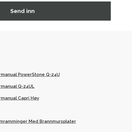
ermanual PowerStone Q-24U
ermanual Q-24UL
rmanual Capri Høy
mramminger Med Brannmursplater