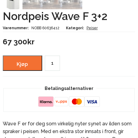
Nordpeis Wave F 3+2
Varenummer:
NOBB 60636412
Kategori:
Peiser
67 300
kr
Nordpeis
Kjøp
Wave
F
3+2
Betalingsalternativer
antall
Wave F er for deg som virkelig nyter synet av ilden som
spraker i peisen. Med en ekstra stor innsats i front, gir