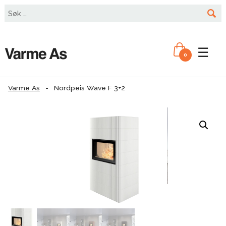
☰
0
Varme As
-
Nordpeis Wave F 3+2