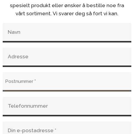
spesielt produkt eller ønsker å bestille noe fra
Unik, bølgete overflate som skaper stemning og endrer
vårt sortiment. Vi svarer deg så fort vi kan.
uttrykk med lyset
Elegant design
Eksklusivt uttrykk i et elegant design som gir rommet et
løft