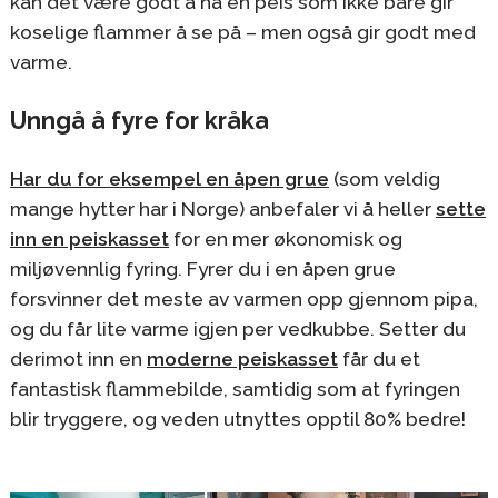
kan det være godt å ha en peis som ikke bare gir
koselige flammer å se på – men også gir godt med
varme.
Unngå å fyre for kråka
Har du for eksempel en åpen grue
(som veldig
mange hytter har i Norge) anbefaler vi å heller
sette
inn en peiskasset
for en mer økonomisk og
miljøvennlig fyring. Fyrer du i en åpen grue
forsvinner det meste av varmen opp gjennom pipa,
og du får lite varme igjen per vedkubbe. Setter du
derimot inn en
moderne peiskasset
får du et
fantastisk flammebilde, samtidig som at fyringen
blir tryggere, og veden utnyttes opptil 80% bedre!