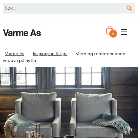
☰
0
Varme As
-
Inspirasjon & tips
-
Varm og rentbrennende
vedovn på hytta