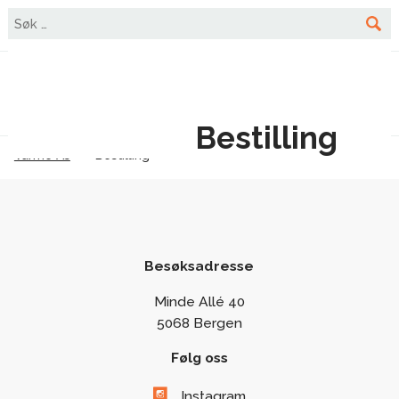
☰
0
Bestilling
Varme As
-
Bestilling
Besøksadresse
Minde Allé 40
5068 Bergen
Følg oss
Instagram