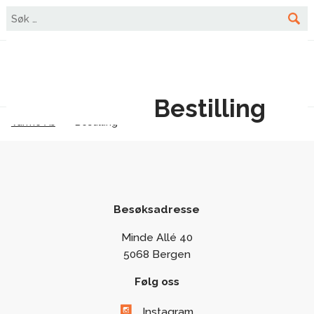
☰
0
Bestilling
Varme As
-
Bestilling
Besøksadresse
Minde Allé 40
5068 Bergen
Følg oss
Instagram